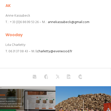
AK
Anne Kassubeck
T. : + 33 (0)6 86 99 53 26 – M. :
annekassubeck@gmail.com
Wooday
Léa Charletty
T. 06 31 37 08 43 – M.
l.charletty@everwood.fr